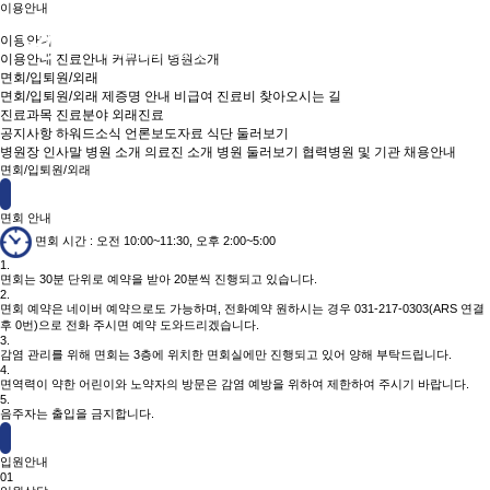
이용안내
이용안내
이용안내
진료안내
커뮤니티
병원소개
면회/입퇴원/외래
면회/입퇴원/외래
제증명 안내
비급여 진료비
찾아오시는 길
진료과목
진료분야
외래진료
공지사항
하워드소식
언론보도자료
식단 둘러보기
병원장 인사말
병원 소개
의료진 소개
병원 둘러보기
협력병원 및 기관
채용안내
면회/입퇴원/외래
면회 안내
면회 시간 : 오전 10:00~11:30, 오후 2:00~5:00
1.
면회는 30분 단위로 예약을 받아 20분씩 진행되고 있습니다.
2.
면회 예약은 네이버 예약으로도 가능하며, 전화예약 원하시는 경우 031-217-0303(ARS 연결
후 0번)으로 전화 주시면 예약 도와드리겠습니다.
3.
감염 관리를 위해 면회는 3층에 위치한 면회실에만 진행되고 있어 양해 부탁드립니다.
4.
면역력이 약한 어린이와 노약자의 방문은 감염 예방을 위하여 제한하여 주시기 바랍니다.
5.
음주자는 출입을 금지합니다.
입원안내
01