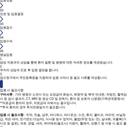
입원상담
02
진료 및 입원결정
03
입원접수
04
입원수속
05
병실입원
1.
담당 직원과의 상담을 통해 환자 질환 및 병원에 대한 자세한 정보를 제공받습니다.
2.
주치의 상담과 진료 후 입원 결정을 합니다.
3.
접수창구에서 주민등록증을 지참하여 입원 서약서 등 필요 서류를 작성합니다.
입원 시 필요사항
구비서류
: 기타 병원의 소견서 또는 요양급여 회송서, 퇴원약 및 복약 안내문, 처방전, 혈액검
사 등 검사 결과지, CT, MRI 등 영상 CD 및 판독지, 환자 및 보호자 신분증(가족관계증명서)
**의료급여 환자의 경우, 의료급여 의뢰서는 필수입니다.
**투석 환자의 경우 투석전원일지가 필요합니다.
입원 시 필요사항
: 치약, 칫솔, 샴푸, 바디워시, 바디로션, 수건, 휴지, 물티슈, 머리빗, 비닐장
갑, 작은 대야, 전기면도기(남자), 식사용 방수 앞치마, 물컵(뚜껑 있는 것), 실내화, 외출복(가
디건 등 겉옷), 속옷, 양말, 내의, 에어매트(필요시) 지팡이, 휠체어, 보행기 등 이동 시 필요 물